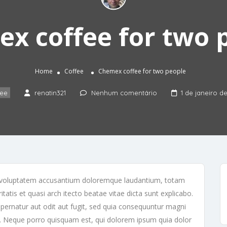
x coffee for two 
Home
Coffee
Chemex coffee for two people
ee
renatin321
Nenhum comentário
1 de janeiro d
sit voluptatem accusantium doloremque laudantium, totam
tatis et quasi arch itecto beatae vitae dicta sunt explicabo.
ernatur aut odit aut fugit, sed quia consequuntur magni
t. Neque porro quisquam est, qui dolorem ipsum quia dolor