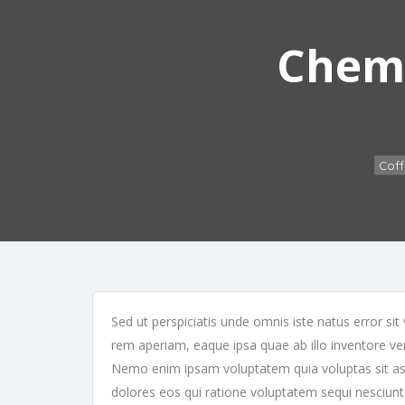
Cheme
Coff
Sed ut perspiciatis unde omnis iste natus error 
rem aperiam, eaque ipsa quae ab illo inventore veri
Nemo enim ipsam voluptatem quia voluptas sit asp
dolores eos qui ratione voluptatem sequi nesciun