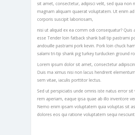
sit amet, consectetur, adipisci velit, sed quia n
magnam aliquam quaerat voluptatem. Ut enim ad 
corporis suscipit laboriosam,
nisi ut aliquid ex ea comm odi consequatur? Quis a
esse Tender loin fatback shank ball tip pastrami p
andouille pastrami pork kevin. Pork loin chuck ham
salami tri-tip shank pig turkey turducken ground r
Lorem ipsum dolor sit amet, consectetur adipiscing e
Duis ma ximus nisi non lacus hendrerit elementum
sem vitae, iaculis porttitor lectus.
Sed ut perspiciatis unde omnis iste natus error 
rem aperiam, eaque ipsa quae ab illo inventore veri
Nemo enim ipsam voluptatem quia voluptas sit asp
dolores eos qui ratione voluptatem sequi nesciun