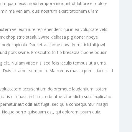
on numquam eius modi tempora incidunt ut labore et dolore
minima veniam, quis nostrum exercitationem ullam
utem vel eum iure reprehenderit qui in ea voluptate velit
ork chop strip steak. Swine kielbasa pig doner ribeye
 pork capicola. Pancetta t-bone cow drumstick tail jowl
ound pork swine. Prosciutto tri-tip bresaola t-bone boudin
lit. Nullam vitae nisi sed felis iaculis tempus ut a urna.
. Duis sit amet sem odio. Maecenas massa purus, iaculis id
sit voluptatem accusantium doloremque laudantium, totam
tatis et quasi arch itecto beatae vitae dicta sunt explicabo.
ernatur aut odit aut fugit, sed quia consequuntur magni
t. Neque porro quisquam est, qui dolorem ipsum quia.