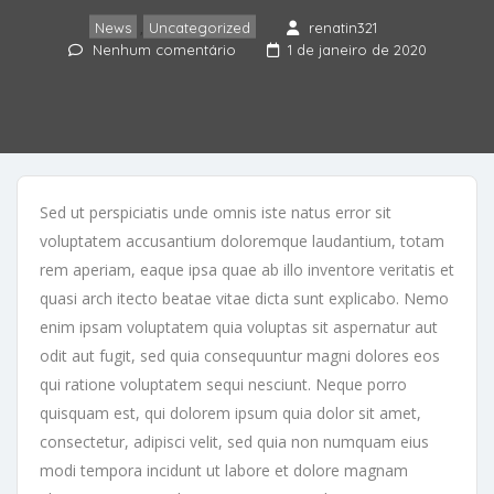
News
Uncategorized
renatin321
,
Nenhum comentário
1 de janeiro de 2020
Sed ut perspiciatis unde omnis iste natus error sit
voluptatem accusantium doloremque laudantium, totam
rem aperiam, eaque ipsa quae ab illo inventore veritatis et
quasi arch itecto beatae vitae dicta sunt explicabo. Nemo
enim ipsam voluptatem quia voluptas sit aspernatur aut
odit aut fugit, sed quia consequuntur magni dolores eos
qui ratione voluptatem sequi nesciunt. Neque porro
quisquam est, qui dolorem ipsum quia dolor sit amet,
consectetur, adipisci velit, sed quia non numquam eius
modi tempora incidunt ut labore et dolore magnam