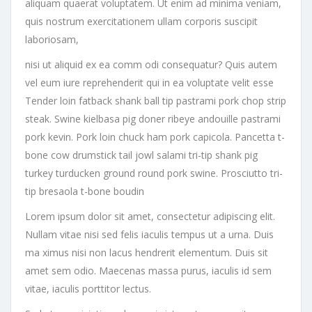
aliquam quaerat voluptatem. Ut enim ad minima veniam,
quis nostrum exercitationem ullam corporis suscipit
laboriosam,
nisi ut aliquid ex ea comm odi consequatur? Quis autem
vel eum iure reprehenderit qui in ea voluptate velit esse
Tender loin fatback shank ball tip pastrami pork chop strip
steak. Swine kielbasa pig doner ribeye andouille pastrami
pork kevin. Pork loin chuck ham pork capicola. Pancetta t-
bone cow drumstick tail jowl salami tri-tip shank pig
turkey turducken ground round pork swine. Prosciutto tri-
tip bresaola t-bone boudin
Lorem ipsum dolor sit amet, consectetur adipiscing elit.
Nullam vitae nisi sed felis iaculis tempus ut a urna. Duis
ma ximus nisi non lacus hendrerit elementum. Duis sit
amet sem odio. Maecenas massa purus, iaculis id sem
vitae, iaculis porttitor lectus.